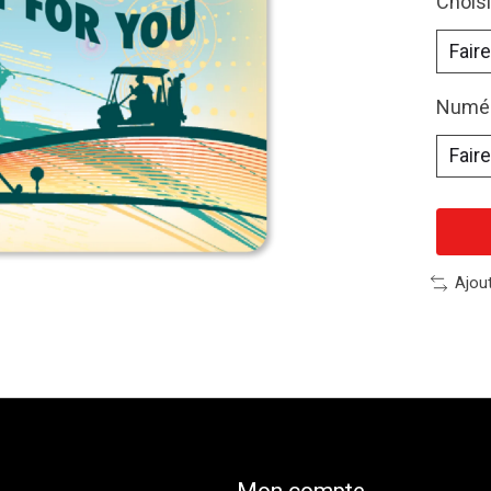
Chois
Numér
Ajou
Mon compte