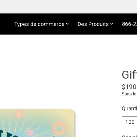
Types de commerce
Des Produits
866-2
Gif
$190
Sans le
Quanti