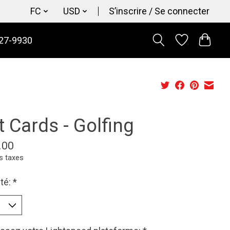
FC
USD
S’inscrire / Se connecter
27-9930
t Cards - Golfing
.00
s taxes
té:
*