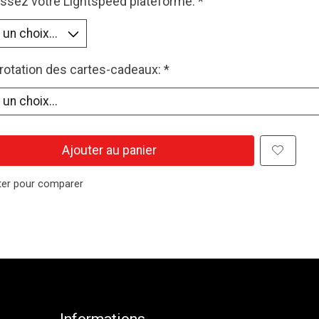
issez votre Lightspeed plateforme:
*
otation des cartes-cadeaux:
*
Ajouter au panier
ter pour comparer
Informations