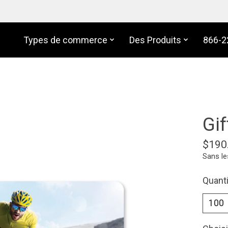
Types de commerce
Des Produits
866-2
Gif
$190
Sans le
Quanti