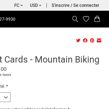
FC
USD
S’inscrire / Se connecter
27-9930
t Cards - Mountain Biking
.00
s taxes
té:
*