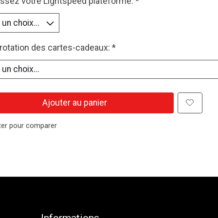
issez votre Lightspeed plateforme:
*
otation des cartes-cadeaux:
*
Ajouter au panier
ter pour comparer
Informations