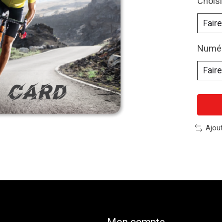
Chois
Numér
Ajou
Mon compte