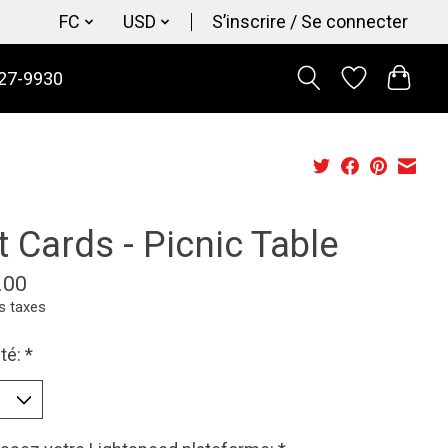
FC
USD
S’inscrire / Se connecter
27-9930
t Cards - Picnic Table
.00
s taxes
té:
*