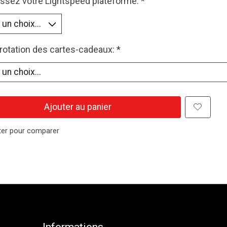
issez votre Lightspeed plateforme:
*
otation des cartes-cadeaux:
*
Ajouter au panier
ter pour comparer
Informations