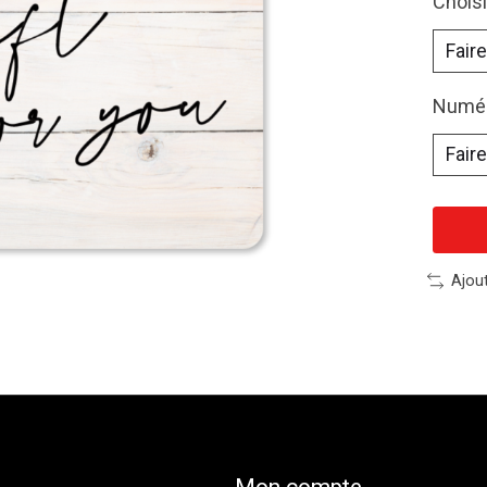
Chois
Numér
Ajou
Mon compte