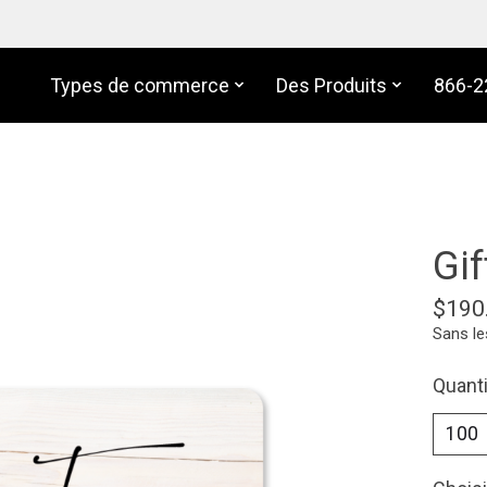
Types de commerce
Des Produits
866-2
Gif
$190
Sans le
Quanti