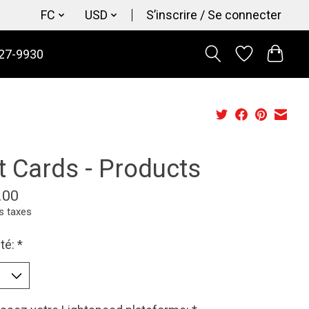
FC
USD
S’inscrire / Se connecter
27-9930
t Cards - Products
.00
s taxes
té:
*