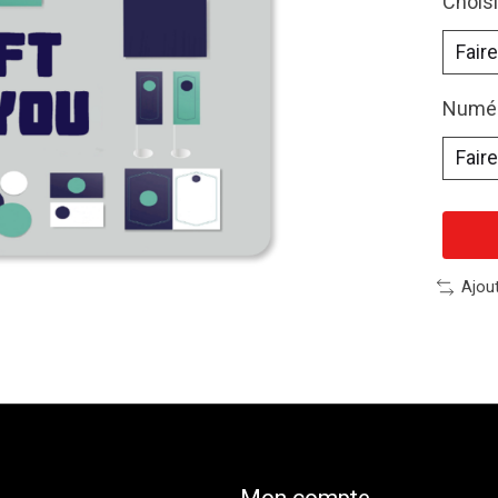
Chois
Numér
Ajou
Mon compte