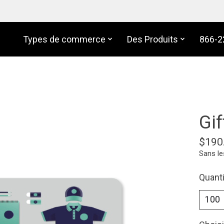
Types de commerce
Des Produits
866-2
Gif
$190
Sans le
Quanti