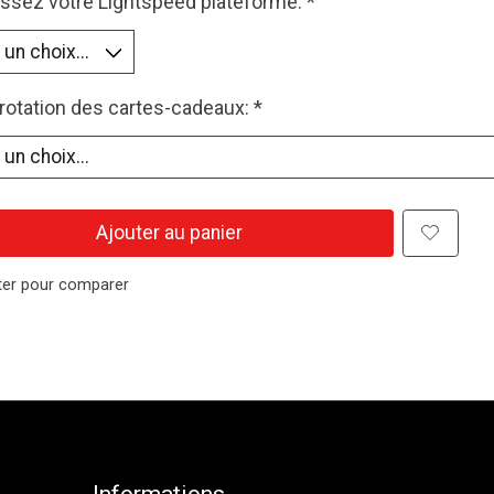
issez votre Lightspeed plateforme:
*
otation des cartes-cadeaux:
*
Ajouter au panier
ter pour comparer
Informations