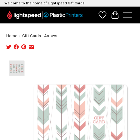
Welcome to the home of Lightspeed Gift Cards!
Verlanglijst
Winkelwag
Home
/
Gift Cards - Arrows
Product image slideshow Items