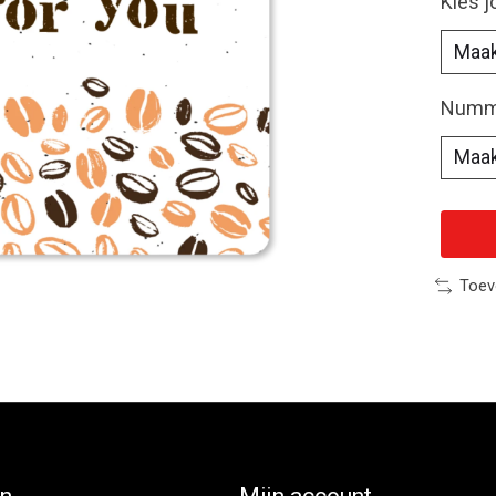
Kies 
Numme
Toev
ën
Mijn account