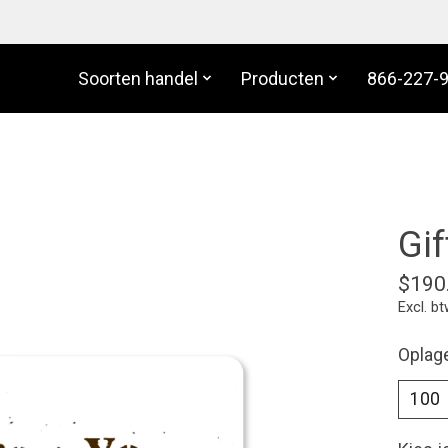
Soorten handel
Producten
866-227-
Gif
$190
Excl. b
Oplag