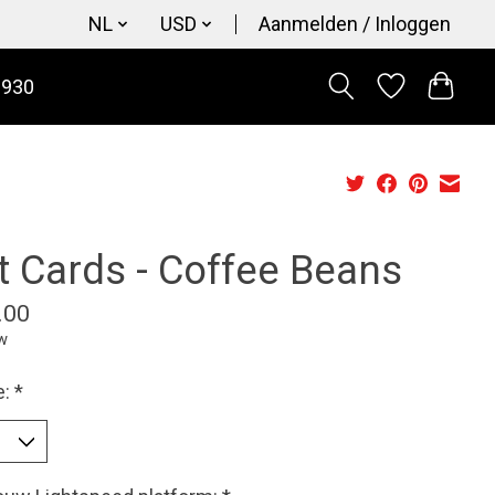
NL
USD
Aanmelden / Inloggen
9930
t Cards - Coffee Beans
.00
tw
e:
*