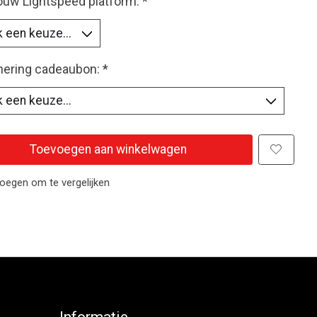
jouw Lightspeed platform:
*
ring cadeaubon:
*
Toevoegen aan winkelwagen
oegen om te vergelijken
Informatie