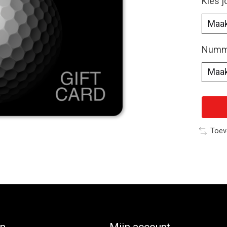
Kies 
Numme
Toev
ën
Mijn account