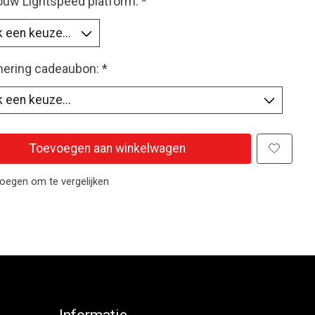
jouw Lightspeed platform:
*
ring cadeaubon:
*
Toevoegen aan winkelwagen
oegen om te vergelijken
Informatie