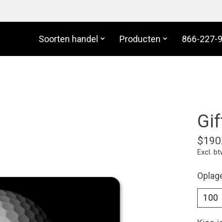
Soorten handel
Producten
866-227-
Gif
$190
Excl. b
Oplag