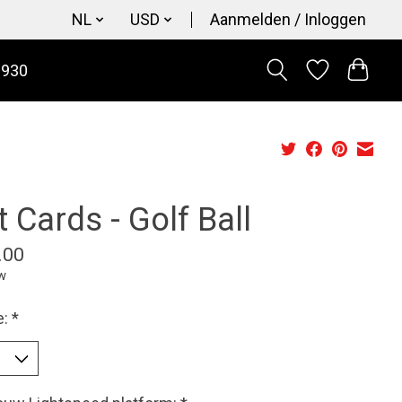
NL
USD
Aanmelden / Inloggen
9930
t Cards - Golf Ball
.00
tw
e:
*